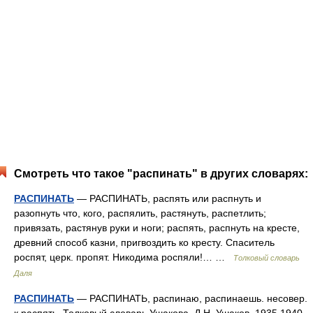
Смотреть что такое "распинать" в других словарях:
РАСПИНАТЬ
— РАСПИНАТЬ, распять или распнуть и
разопнуть что, кого, распялить, растянуть, распетлить;
привязать, растянув руки и ноги; распять, распнуть на кресте,
древний способ казни, пригвоздить ко кресту. Спаситель
роспят, церк. пропят. Никодима роспяли!… …
Толковый словарь
Даля
РАСПИНАТЬ
— РАСПИНАТЬ, распинаю, распинаешь. несовер.