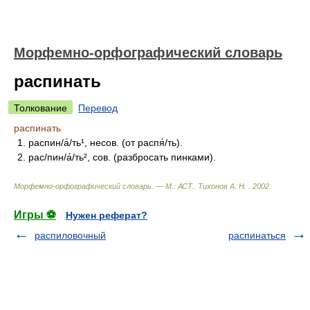
Морфемно-орфографический словарь
распинать
Толкование
Перевод
распинать
1. распин/а́/ть¹, несов. (от распя́/ть).
2. рас/пин/а́/ть², сов. (разбросать пинками).
Морфемно-орфографический словарь. — М.: АСТ.
.
Тихонов А. Н.
.
2002
.
Игры ⚽
Нужен реферат?
распиловочный
распинаться