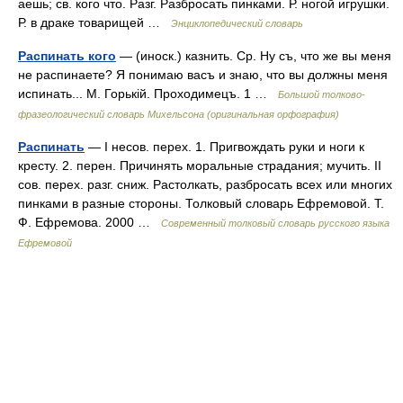
аешь; св. кого что. Разг. Разбросать пинками. Р. ногой игрушки.
Р. в драке товарищей …
Энциклопедический словарь
Распинать кого
— (иноск.) казнить. Ср. Ну съ, что же вы меня
не распинаете? Я понимаю васъ и знаю, что вы должны меня
испинать... М. Горькій. Проходимецъ. 1 …
Большой толково-
фразеологический словарь Михельсона (оригинальная орфография)
Распинать
— I несов. перех. 1. Пригвождать руки и ноги к
кресту. 2. перен. Причинять моральные страдания; мучить. II
сов. перех. разг. сниж. Растолкать, разбросать всех или многих
пинками в разные стороны. Толковый словарь Ефремовой. Т.
Ф. Ефремова. 2000 …
Современный толковый словарь русского языка
Ефремовой