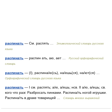
распинать
— См. распять …
Этимологический словарь русского
языка
распинать
— распин ать, аю, ает …
Русский орфографический
словарь
распинать
— (I), распина/ю(сь), на/ешь(ся), на/ют(ся) …
Орфографический словарь русского языка
распинать
— I см. распять; а/ю, а/ешь; нсв. II а/ю, а/ешь; св.
кого что разг. Разбросать пинками. Распина/ть ногой игрушки.
Распина/ть в драке товарищей …
Словарь многих выражений